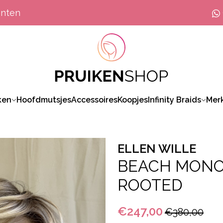
anten
ken
Hoofdmutsjes
Accessoires
Koopjes
Infinity Braids
Mer
ELLEN WILLE
BEACH MONO
ROOTED
€247,00
€380,00