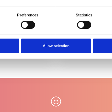
Preferences
Statistics
Ellen Wille Alive mono 
€249,00
Allow selection
 Renau Pruikenstaander
€12,95