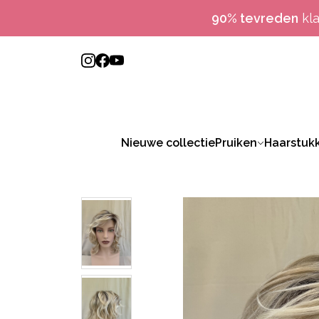
90% tevreden
kl
Nieuwe collectie
Pruiken
Haarstuk