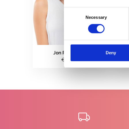
Consent
Necessary
Selection
Deny
Jon Renau Mila
Jon
€398,00