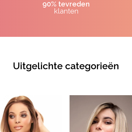
90% tevreden
klanten
Uitgelichte categorieën