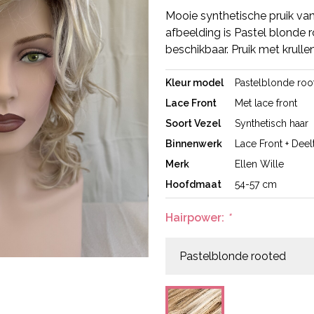
Mooie synthetische pruik van
afbeelding is Pastel blonde r
beschikbaar. Pruik met krullen
Kleur model
Pastelblonde roo
Lace Front
Met lace front
Soort Vezel
Synthetisch haar
Binnenwerk
Lace Front + Deel
Merk
Ellen Wille
Hoofdmaat
54-57 cm
Hairpower:
*