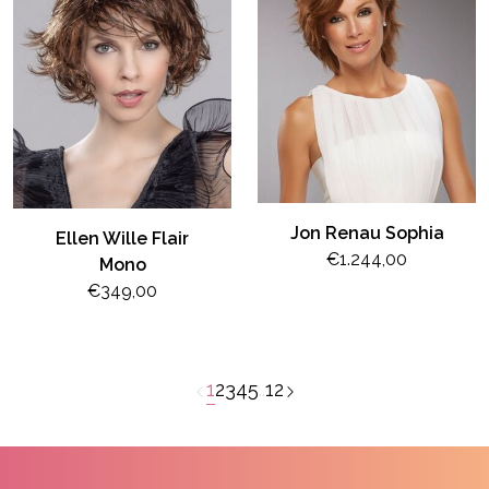
Jon Renau Sophia
Ellen Wille Flair
€1.244,00
Mono
€349,00
1
2
3
4
5
..
12