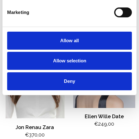
Jon Renau Elizabeth
Jon Renau Julianne
Marketing
€456,00
€489,00
Allow all
Allow selection
Deny
Ellen Wille Date
€249,00
Jon Renau Zara
€370,00