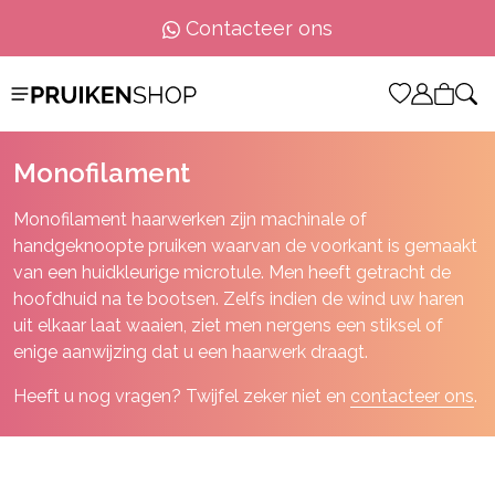
Contacteer ons
Monofilament
Monofilament haarwerken zijn machinale of
handgeknoopte pruiken waarvan de voorkant is gemaakt
van een huidkleurige microtule. Men heeft getracht de
hoofdhuid na te bootsen. Zelfs indien de wind uw haren
uit elkaar laat waaien, ziet men nergens een stiksel of
enige aanwijzing dat u een haarwerk draagt.
Heeft u nog vragen? Twijfel zeker niet en
contacteer ons
.