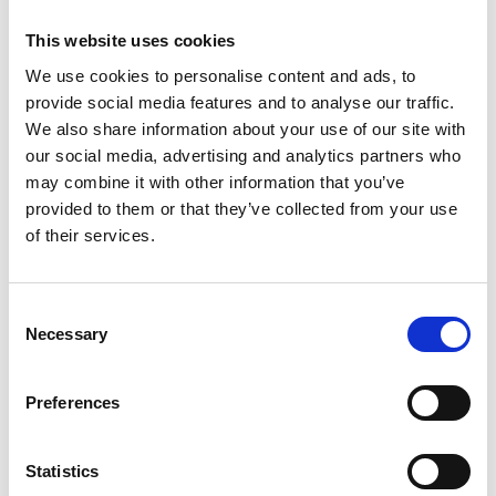
Ellen Wille Daily
This website uses cookies
Mono
€389,00
Jon Renau Jazz
We use cookies to personalise content and ads, to
€179,00
provide social media features and to analyse our traffic.
We also share information about your use of our site with
our social media, advertising and analytics partners who
may combine it with other information that you’ve
provided to them or that they’ve collected from your use
of their services.
Consent
Necessary
Selection
Preferences
Statistics