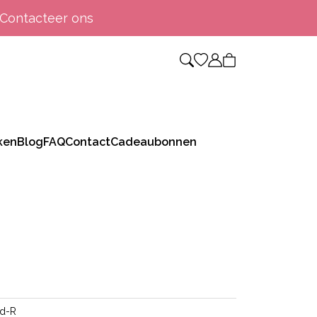
Contacteer ons
ken
Blog
FAQ
Contact
Cadeaubonnen
nd-R