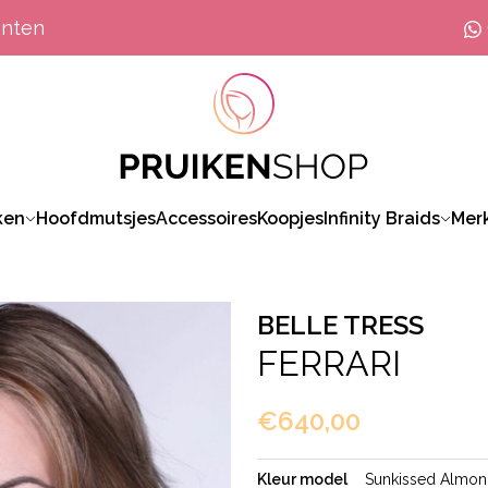
anten
ken
Hoofdmutsjes
Accessoires
Koopjes
Infinity Braids
Mer
BELLE TRESS
FERRARI
€640,00
Kleur model
Sunkissed Almo