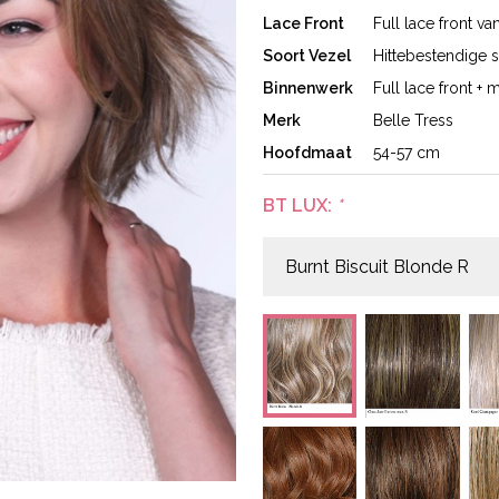
Lace Front
Full lace front va
Soort Vezel
Hittebestendige s
Binnenwerk
Full lace front 
Merk
Belle Tress
Hoofdmaat
54-57 cm
BT LUX:
*