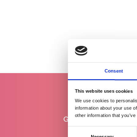
Consent
This website uses cookies
We use cookies to personalis
information about your use of
other information that you’ve
Gratis levering
vanaf €100
Consent
Necessary
Selection