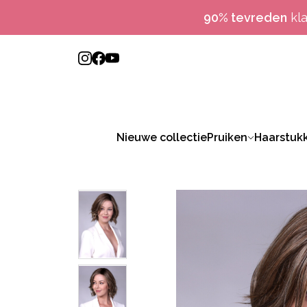
90% tevreden
kl
Nieuwe collectie
Pruiken
Haarstuk