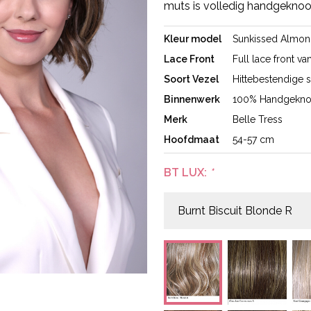
muts is volledig handgeknoop
Kleur model
Sunkissed Almon
Lace Front
Full lace front va
Soort Vezel
Hittebestendige s
Binnenwerk
100% Handgekno
Merk
Belle Tress
Hoofdmaat
54-57 cm
BT LUX:
*