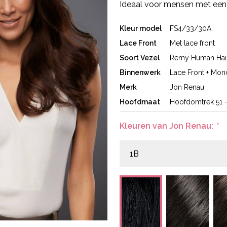
Ideaal voor mensen met een
Kleur model
FS4/33/30A
Lace Front
Met lace front
Soort Vezel
Remy Human Hai
Binnenwerk
Lace Front + Mon
Merk
Jon Renau
Hoofdmaat
Hoofdomtrek 51 
Kleuren van Jon Renau:
*