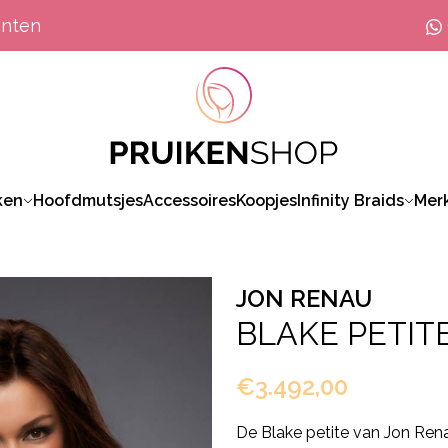
anten
ken
Hoofdmutsjes
Accessoires
Koopjes
Infinity Braids
Mer
JON RENAU
BLAKE PETIT
€3.492,00
De Blake petite van Jon Renau