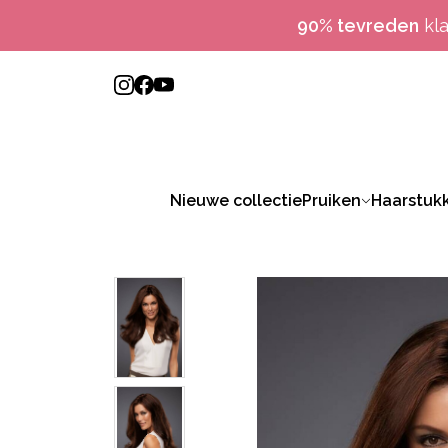
90% tevreden
kl
Nieuwe collectie
Pruiken
Haarstuk