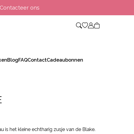
Contacteer ons
ken
Blog
FAQ
Contact
Cadeaubonnen
E
 is het kleine echtharig zusje van de Blake.