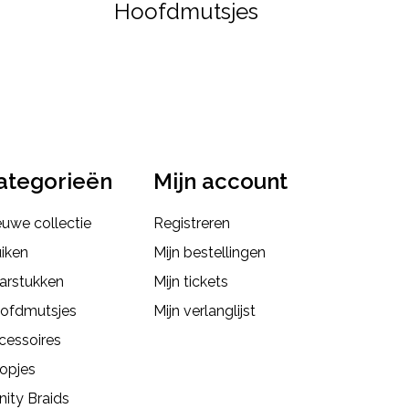
Hoofdmutsjes
ategorieën
Mijn account
euwe collectie
Registreren
uiken
Mijn bestellingen
arstukken
Mijn tickets
ofdmutsjes
Mijn verlanglijst
cessoires
opjes
inity Braids