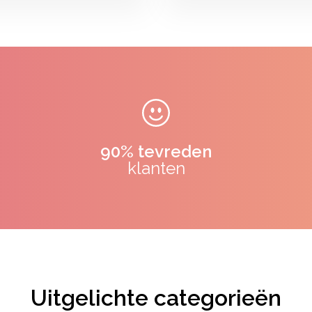
90% tevreden
klanten
Uitgelichte categorieën