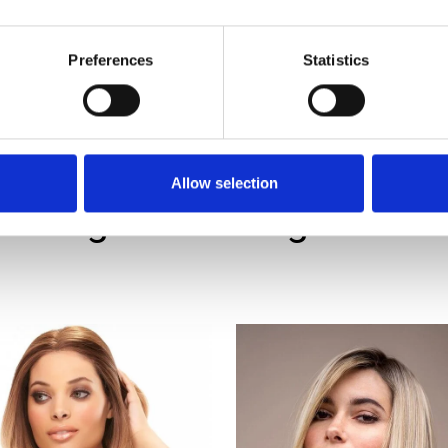
90% tevreden
klanten
Preferences
Statistics
Allow selection
Uitgelichte categorieën