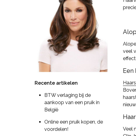
Haarv
preci
Alop
Alope
veel 
effec
Een 
Haars
Recente artikelen
Boven
BTW verlaging bij de
haars
aankoop van een pruik in
nieuw
België
Haar
Online een pruik kopen, de
Veel m
voordelen!