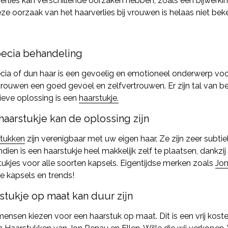
erlies kan verschillende oorzaken hebben, zoals een bijwerking
eze oorzaak van het haarverlies bij vrouwen is helaas niet bek
ecia behandeling
cia of dun haar is een gevoelig en emotioneel onderwerp vo
vrouwen een goed gevoel en zelfvertrouwen. Er zijn tal van 
tieve oplossing is een
haarstukje.
haarstukje kan de oplossing zijn
tukken
zijn verenigbaar met uw eigen haar. Ze zijn zeer subti
dien is een haarstukje heel makkelijk zelf te plaatsen, dankzi
tukjes voor alle soorten kapsels. Eigentijdse merken zoals
Jo
e kapsels en trends!
stukje op maat kan duur zijn
ensen kiezen voor een haarstuk op maat. Dit is een vrij kosteli