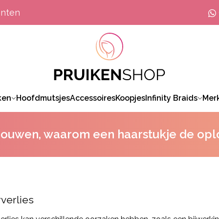
anten
ken
Hoofdmutsjes
Accessoires
Koopjes
Infinity Braids
Mer
vrouwen, waarom een haarstukje de oplos
verlies