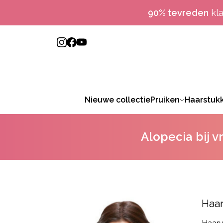
90% tevreden
kl
Nieuwe collectie
Pruiken
Haarstuk
Alopecia bij 
Haar