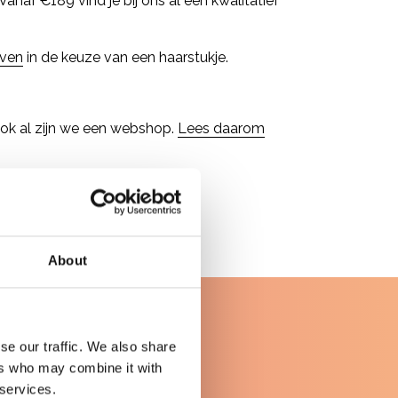
 Vanaf €189 vind je bij ons al een kwalitatief
even
in de keuze van een haarstukje.
 ook al zijn we een webshop.
Lees daarom
About
se our traffic. We also share
ers who may combine it with
 services.