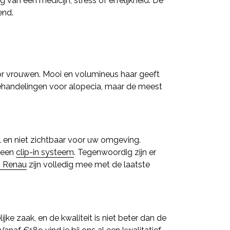
 van een medicijn, stress of erfelijkheid. De
end.
or vrouwen. Mooi en volumineus haar geeft
behandelingen voor alopecia, maar de meest
el en niet zichtbaar voor uw omgeving.
j een
clip-in systeem
. Tegenwoordig zijn er
n Renau
zijn volledig mee met de laatste
jke zaak, en de kwaliteit is niet beter dan de