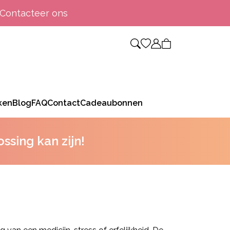
Contacteer ons
ken
Blog
FAQ
Contact
Cadeaubonnen
sing kan zijn!