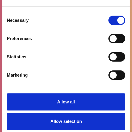
Consent
Gratis levering
Necessary
Selection
vanaf €100
Preferences
Statistics
90% tevreden
klanten
Marketing
Allow all
WhatsApp
ondersteuning
Allow selection