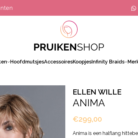
anten
ken
Hoofdmutsjes
Accessoires
Koopjes
Infinity Braids
Mer
ELLEN WILLE
ANIMA
€299,00
Anima is een halflang hitteb