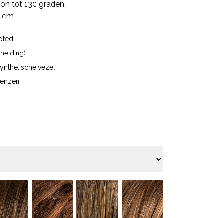
n tot 130 graden.
7 cm
ooted
cheiding)
ynthetische vezel
trenzen