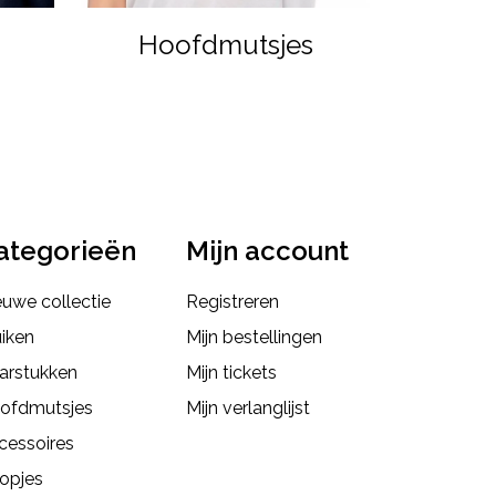
Hoofdmutsjes
ategorieën
Mijn account
euwe collectie
Registreren
uiken
Mijn bestellingen
arstukken
Mijn tickets
ofdmutsjes
Mijn verlanglijst
cessoires
opjes