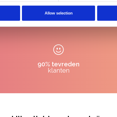
Allow selection
90% tevreden
klanten