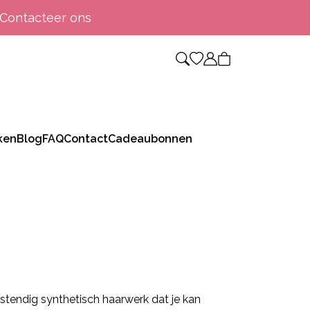
Contacteer ons
ken
Blog
FAQ
Contact
Cadeaubonnen
estendig synthetisch haarwerk dat je kan