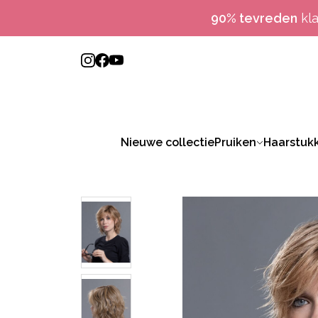
90% tevreden
kl
Nieuwe collectie
Pruiken
Haarstuk