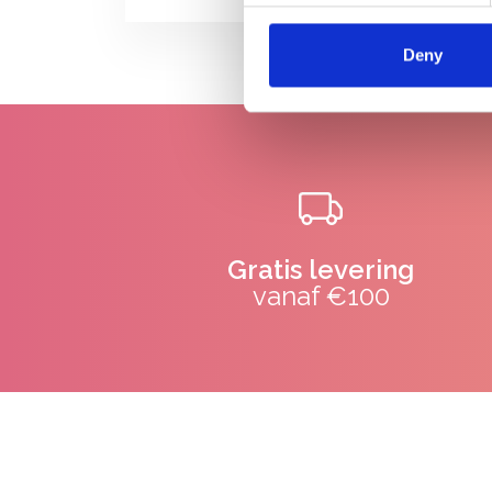
Deny
Gratis levering
vanaf €100