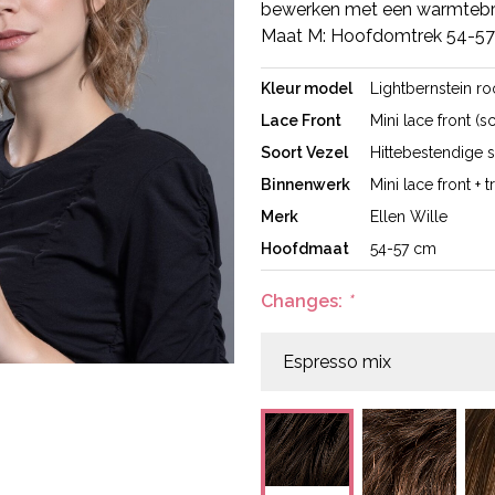
bewerken met een warmtebro
Maat M: Hoofdomtrek 54-5
Kleur model
Lightbernstein r
Lace Front
Mini lace front (s
Soort Vezel
Hittebestendige s
Binnenwerk
Mini lace front + 
Merk
Ellen Wille
Hoofdmaat
54-57 cm
Changes:
*