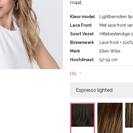
maat.
Kleur model
Lightbernstein ti
Lace Front
Met lace front va
Soort Vezel
Hittebestendige s
Binnenwerk
Lace front + 10
Merk
Ellen Wille
Hoofdmaat
52-54 cm
HS:
*