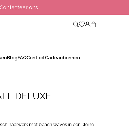
Contacteer ons
ken
Blog
FAQ
Contact
Cadeaubonnen
ALL DELUXE
isch haarwerk met beach waves in een kleine