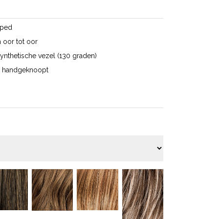
pped
n oor tot oor
ynthetische vezel (130 graden)
0% handgeknoopt