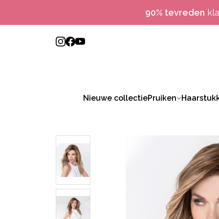
90% tevreden
kl
Nieuwe collectie
Pruiken
Haarstuk