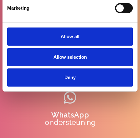
Marketing
Gratis levering
vanaf €100
Allow all
Allow selection
90% tevreden
klanten
Deny
WhatsApp
ondersteuning