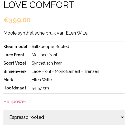
LOVE COMFORT
€399,00
Mooie synthetische pruik van Ellen Wille.
Kleur model
Salt/pepper Rooted
Lace Front
Met lace front
Soort Vezel
Synthetisch haar
Binnenwerk
Lace Front + Monofilament + Trenzen
Merk
Ellen Wille
Hoofdmaat
54-57 cm
Hairpower:
*