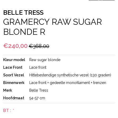
BELLE TRESS
GRAMERCY RAW SUGAR
BLONDE R
€240,00
€368,00
Kleur model
Raw sugar blonde
Lace Front
Lace front
Soort Vezel
Hittebestendige synthetische vezel (130 graden)
Binnenwerk
Lace front + gedeelte monofilament + trenzen
Merk
Belle Tress
Hoofdmaat
54-57 cm
BT :
*