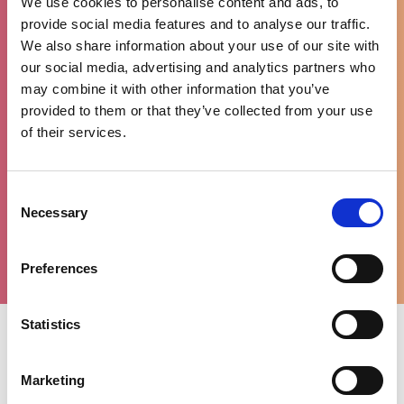
We use cookies to personalise content and ads, to
provide social media features and to analyse our traffic.
We also share information about your use of our site with
our social media, advertising and analytics partners who
90% tevreden
may combine it with other information that you’ve
klanten
provided to them or that they’ve collected from your use
of their services.
Consent
Necessary
Selection
WhatsApp
ondersteuning
Preferences
Statistics
Uitgelichte categorieën
Marketing