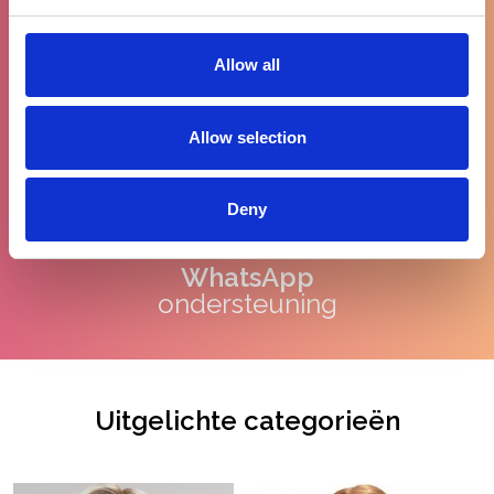
Allow all
90% tevreden
klanten
Allow selection
Deny
WhatsApp
ondersteuning
Uitgelichte categorieën