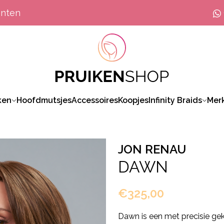
anten
ken
Hoofdmutsjes
Accessoires
Koopjes
Infinity Braids
Mer
JON RENAU
DAWN
€325,00
Dawn is een met precisie gek