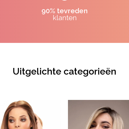
90% tevreden
klanten
Uitgelichte categorieën