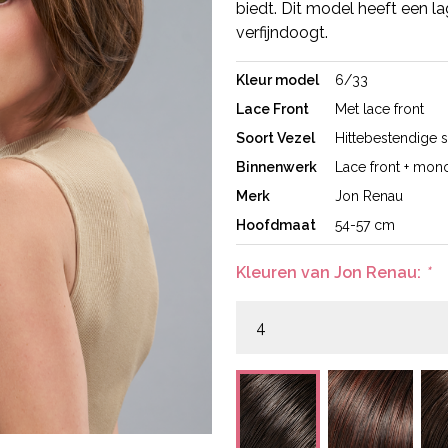
biedt. Dit model heeft een la
verfijndoogt.
Kleur model
6/33
Lace Front
Met lace front
Soort Vezel
Hittebestendige s
Binnenwerk
Lace front + mono
Merk
Jon Renau
Hoofdmaat
54-57 cm
Kleuren van Jon Renau:
*