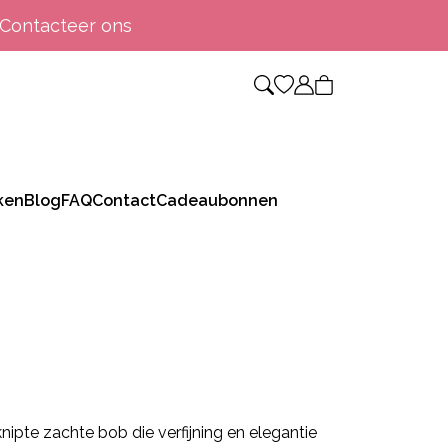
Contacteer ons
ken
Blog
FAQ
Contact
Cadeaubonnen
nipte zachte bob die verfijning en elegantie