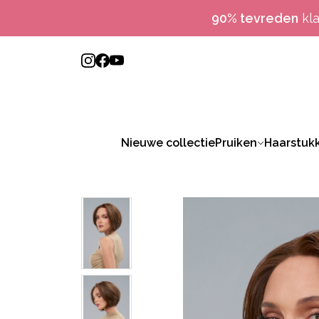
90% tevreden
kl
Nieuwe collectie
Pruiken
Haarstuk