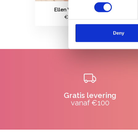
Ellen Wille Award
€1.216,00
Deny
Gratis levering
vanaf €100