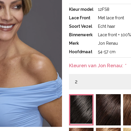
Kleur model
12FS8
Lace Front
Met lace front
Soort Vezel
Echt haar
Binnenwerk
Lace front + 10
Merk
Jon Renau
Hoofdmaat
54-57 cm
Kleuren van Jon Renau:
*