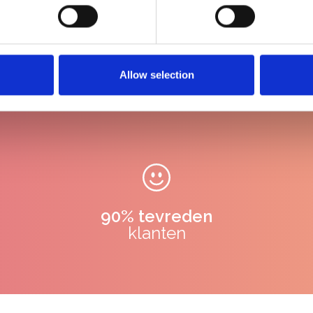
Allow selection
90% tevreden
klanten