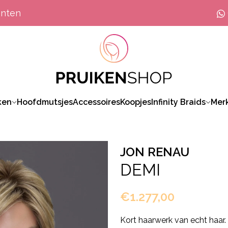
anten
ken
Hoofdmutsjes
Accessoires
Koopjes
Infinity Braids
Mer
JON RENAU
DEMI
€1.277,00
Kort haarwerk van echt haar.