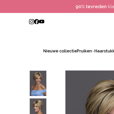
90% tevreden
kl
Nieuwe collectie
Pruiken
Haarstuk