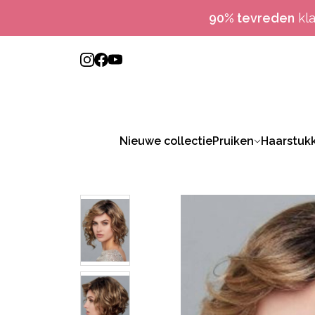
90% tevreden
kl
Nieuwe collectie
Pruiken
Haarstuk