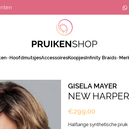
anten
ken
Hoofdmutsjes
Accessoires
Koopjes
Infinity Braids
Mer
GISELA MAYER
NEW HARPE
€299,00
Halflange synthetische pruik