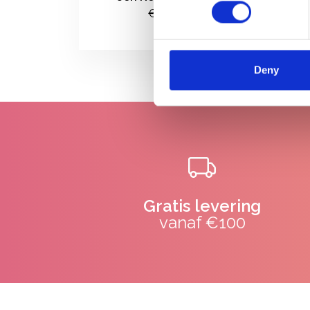
€373,00
Deny
Gratis levering
vanaf €100