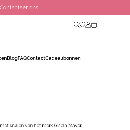
Contacteer ons
ken
Blog
FAQ
Contact
Cadeaubonnen
R
 met krullen van het merk Gisela Mayer.