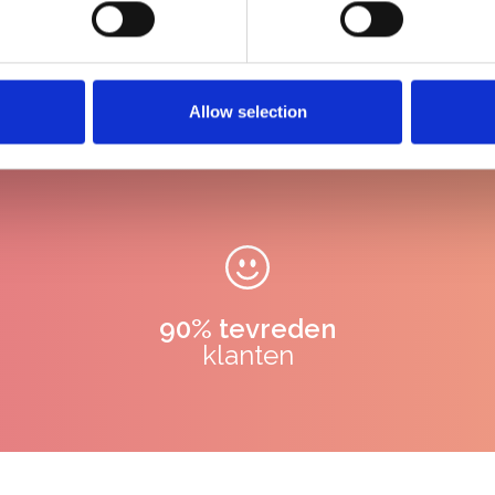
€398,00
Tied
€498,00
Allow selection
90% tevreden
klanten