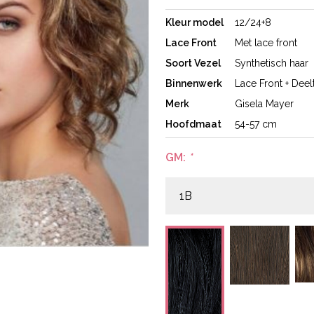
Kleur model
12/24+8
Lace Front
Met lace front
Soort Vezel
Synthetisch haar
Binnenwerk
Lace Front + Deel
Merk
Gisela Mayer
Hoofdmaat
54-57 cm
GM:
*