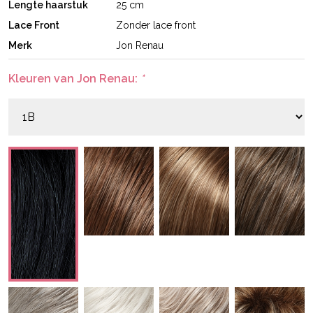
Lengte haarstuk
25 cm
Lace Front
Zonder lace front
Merk
Jon Renau
Kleuren van Jon Renau:
*