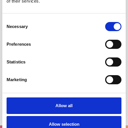
of their services.
Consent
Necessary
Selection
Preferences
Statistics
Marketing
Jon Renau Top Notch
Allow all
€278,00
Allow selection