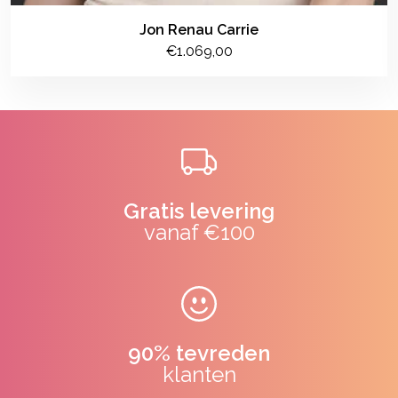
Jon Renau Carrie
€1.069,00
Gratis levering
vanaf €100
90% tevreden
klanten