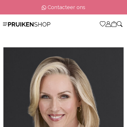
90% tevreden
klanten
…