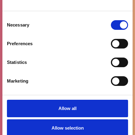
Consent
Gratis levering
Necessary
Selection
vanaf €100
Preferences
Statistics
90% tevreden
klanten
Marketing
Allow all
WhatsApp
ondersteuning
Allow selection