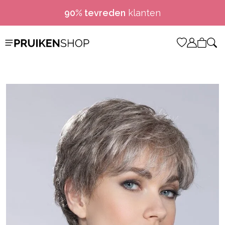
90% tevreden
klanten