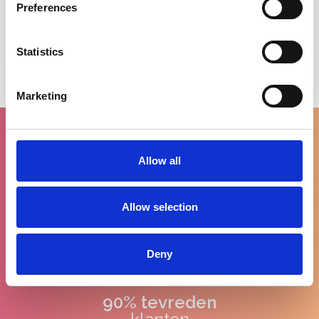
Preferences
Statistics
Marketing
Allow all
Gratis levering
vanaf €100
Allow selection
Deny
90% tevreden