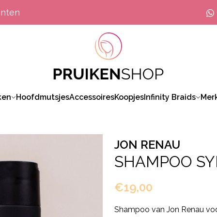
anten
ken
Hoofdmutsjes
Accessoires
Koopjes
Infinity Braids
Mer
JON RENAU
SHAMPOO SY
€19,00
Shampoo van Jon Renau voor 