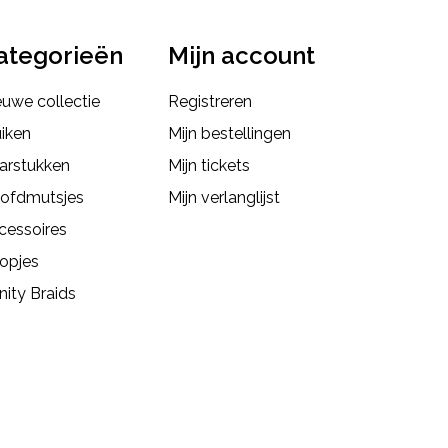
ategorieën
Mijn account
euwe collectie
Registreren
uiken
Mijn bestellingen
arstukken
Mijn tickets
ofdmutsjes
Mijn verlanglijst
cessoires
opjes
inity Braids