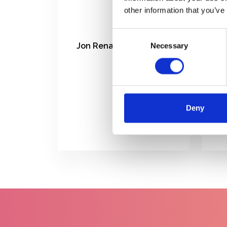
other information that you’ve
Consent
Jon Renau Borstel pruik
Necessary
Selection
€9,95
Deny
Jon