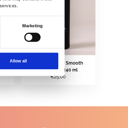
 services.
Marketing
Allow all
voor
Jon Renau HD Smooth
Detangler 240 ml
€25,00