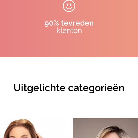
90% tevreden
klanten
Uitgelichte categorieën