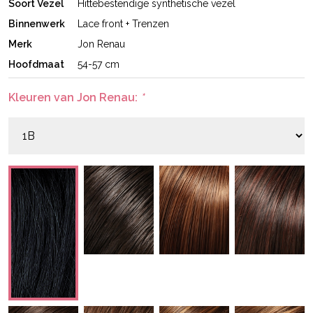
Soort Vezel
Hittebestendige synthetische vezel
Binnenwerk
Lace front + Trenzen
Merk
Jon Renau
Hoofdmaat
54-57 cm
Kleuren van Jon Renau:
*