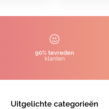
90% tevreden
klanten
Uitgelichte categorieën