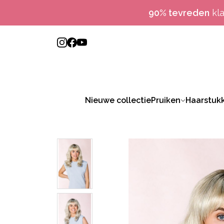
90% tevreden
kl
Nieuwe collectie
Pruiken
Haarstuk