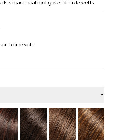
rk is machinaal met geventileerde wefts.
t
ventileerde wefts