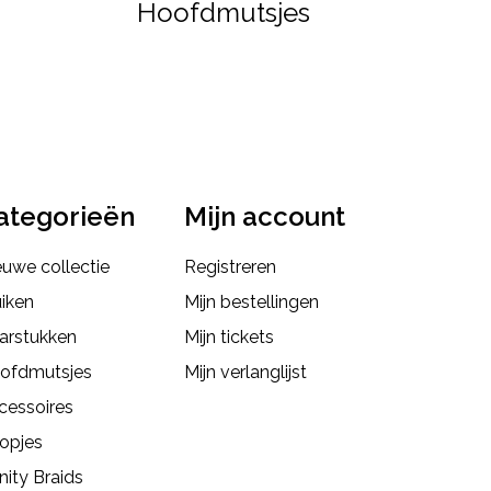
Hoofdmutsjes
ategorieën
Mijn account
euwe collectie
Registreren
uiken
Mijn bestellingen
arstukken
Mijn tickets
ofdmutsjes
Mijn verlanglijst
cessoires
opjes
inity Braids