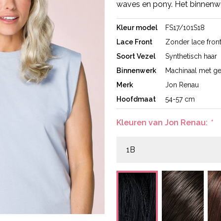
waves en pony. Het binnenwe
Kleur model
FS17/101S18
Lace Front
Zonder lace fron
Soort Vezel
Synthetisch haar
Binnenwerk
Machinaal met ge
Merk
Jon Renau
Hoofdmaat
54-57 cm
Kleuren van Jon Renau:
*