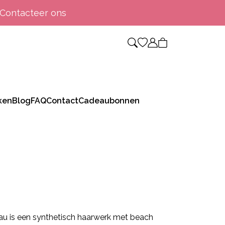
Contacteer ons
ken
Blog
FAQ
Contact
Cadeaubonnen
u is een synthetisch haarwerk met beach