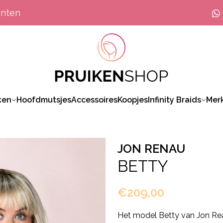
anten
ken
Hoofdmutsjes
Accessoires
Koopjes
Infinity Braids
Mer
JON RENAU
BETTY
€209,00
Het model Betty van Jon Rea