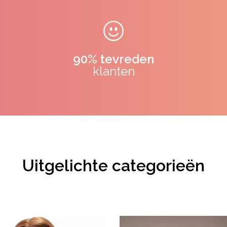
90% tevreden
klanten
Uitgelichte categorieën