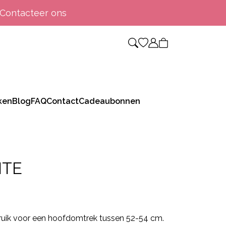
Contacteer ons
ken
Blog
FAQ
Contact
Cadeaubonnen
ITE
 pruik voor een hoofdomtrek tussen 52-54 cm.