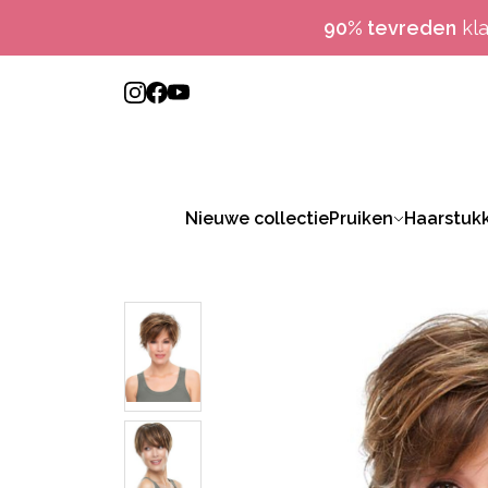
90% tevreden
kl
Nieuwe collectie
Pruiken
Haarstuk