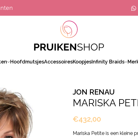
anten
ken
Hoofdmutsjes
Accessoires
Koopjes
Infinity Braids
Mer
JON RENAU
MARISKA PET
€432,00
Mariska Petite is een kleine