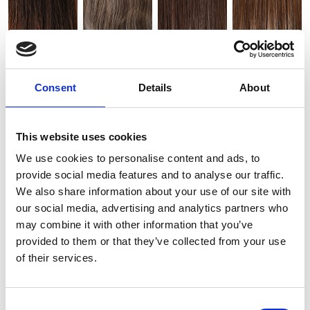
Consent
Details
About
This website uses cookies
We use cookies to personalise content and ads, to
Toevoegen aan winkelwagen
provide social media features and to analyse our traffic.
We also share information about your use of our site with
our social media, advertising and analytics partners who
Heeft u een vraag over dit haarwerk of wil u kleuradvies,
may combine it with other information that you’ve
twijfel niet en
contacteer ons nu!
provided to them or that they’ve collected from your use
of their services.
Consent