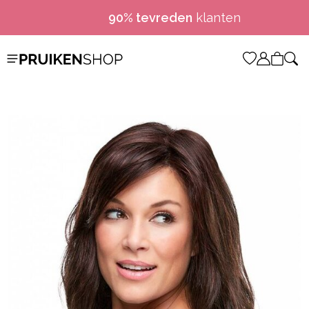
90% tevreden
klanten