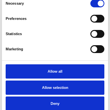
Necessary
Selection
Preferences
Statistics
Marketing
Allow all
Allow selection
Gerelateerde producten
Deny