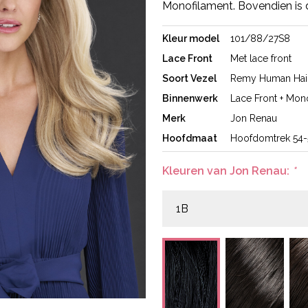
Monofilament. Bovendien is 
Kleur model
101/88/27S8
Lace Front
Met lace front
Soort Vezel
Remy Human Hai
Binnenwerk
Lace Front + Mon
Merk
Jon Renau
Hoofdmaat
Hoofdomtrek 54
Kleuren van Jon Renau:
*