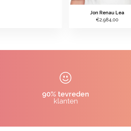
Jon Renau Lea
€2.984,00
90% tevreden
klanten