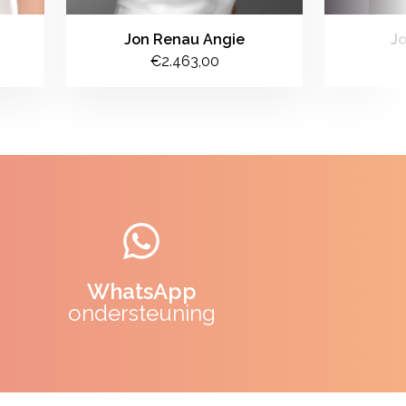
Jon Renau Angie
J
€2.463,00
WhatsApp
ondersteuning