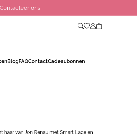
Contacteer ons
ken
Blog
FAQ
Contact
Cadeaubonnen
cht haar van Jon Renau met Smart Lace en