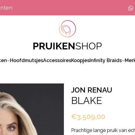
anten
ken
Hoofdmutsjes
Accessoires
Koopjes
Infinity Braids
Mer
JON RENAU
BLAKE
€3.509,00
Prachtige lange pruik van e