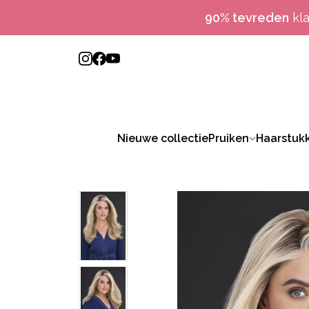
90% tevreden
kl
Nieuwe collectie
Pruiken
Haarstuk